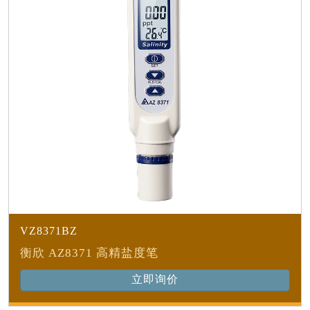
VZ8371BZ
衡欣 AZ8371 高精盐度笔
立即询价